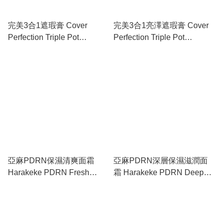
完美3合1遮瑕膏 Cover
完美3合1亮澤遮瑕膏 Cover
Perfection Triple Pot
Perfection Triple Pot
Concealer
Concealer Glow
亞麻PDRN保濕清爽面霜
亞麻PDRN深層保濕滋潤面
Harakeke PDRN Fresh
霜 Harakeke PDRN Deep
Cream
Moisture Cream