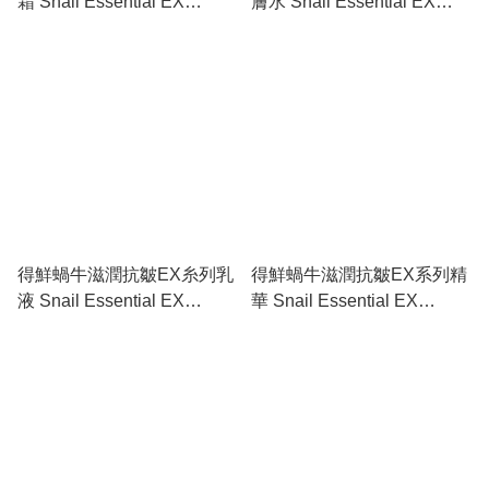
霜 Snail Essential EX
膚水 Snail Essential EX
Wrinkle Solution Cream
Wrinkle Solution Toner
得鮮蝸牛滋潤抗皺EX糸列乳
得鮮蝸牛滋潤抗皺EX系列精
液 Snail Essential EX
華 Snail Essential EX
Wrinkle Solution Emulsion
Wrinkle Solution Essence