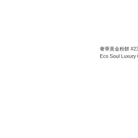
奢華黃金粉餅 #23 N
Eco Soul Luxury 
Natural Beige