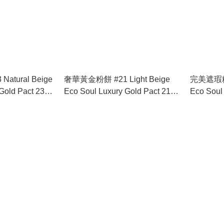
atural Beige
奢華黃金粉餅 #21 Light Beige
完美遮瑕粉餅 
Gold Pact 23
Eco Soul Luxury Gold Pact 21
Eco Soul 
Light Beige
Light Bei