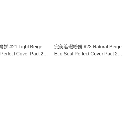
#21 Light Beige
完美遮瑕粉餅 #23 Natural Beige
Perfect Cover Pact 21
Eco Soul Perfect Cover Pact 23
ge
Natural Beige