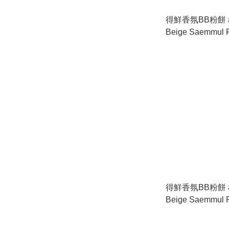
得鮮香氛BB粉餅 #23
Beige Saemmul Perfume BB
Pact 23 Cover Be
得鮮香氛BB粉餅 #2
Beige Saemmul Perfume BB
Pact 21 Pink Bei