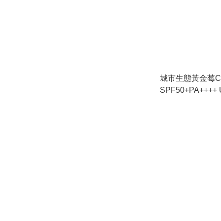
城市生態黃金莓
SPF50+PA++++ Urban Eco
Golden Berry C 
Cream