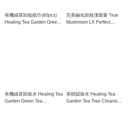
有機綠茶卸妝紙巾(60pcs)
完美融化卸妝潔面膏 True
Healing Tea Garden Green
Mushroom LX Perfect
Tea Cleansing Tissue
Melting Cleansing Balm
有機綠茶卸妝水 Healing Tea
茶樹缷妝水 Healing Tea
Garden Green Tea
Garden Tea Tree Cleansing
Cleansing Water
Water