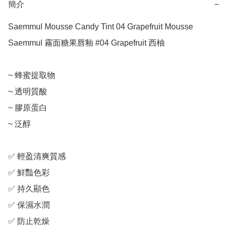
簡介
−
Saemmul Mousse Candy Tint 04 Grapefruit Mousse

Saemmul 霧面糖果唇釉 #04 Grapefruit 西柚

~ 蜂蜜提取物

~ 透明質酸

~ 膠原蛋白

~ 泛醇

✅ 輕盈清爽質感

✅ 鮮豔色彩

✅ 持久顯色

✅ 保濕水潤

✅ 防止乾燥
