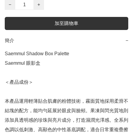
−
+
加至購物車
簡介
−
Saemmul Shadow Box Palette

Saemmul 眼影盒

＜產品成份＞

本產品運用輕薄貼合肌膚的粉體技術，霧面質地採用柔滑不
結塊的配方，能均勻延展於眼皮與臉頰。果凍與閃光質地則
添加具透明感的珍珠與亮片成分，打造濕潤光澤感。全系列
色調以低刺激、高顯色的中性基底調配，適合日常重複疊擦