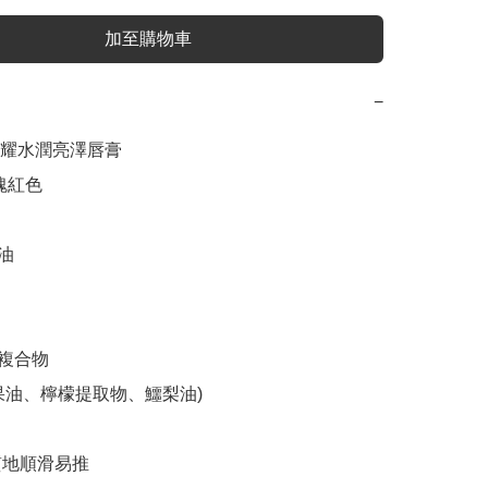
加至購物車
−
 閃耀水潤亮澤唇膏

瑰紅色

油

複合物

果油、檸檬提取物、鱷梨油)

質地順滑易推
