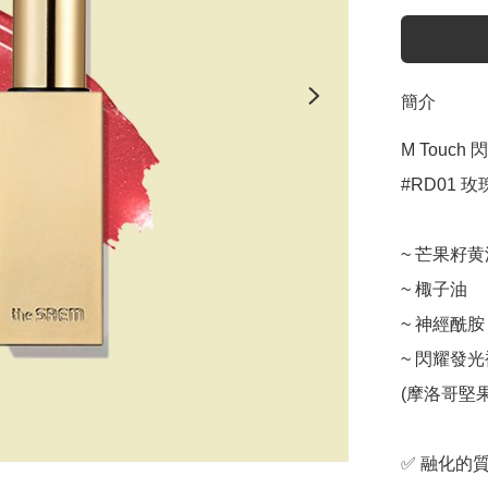
簡介
M Touch
#RD01 玫
~ 芒果籽黄
~ 棷子油

~ 神經酰胺

~ 閃耀發光
(摩洛哥堅
✅ 融化的