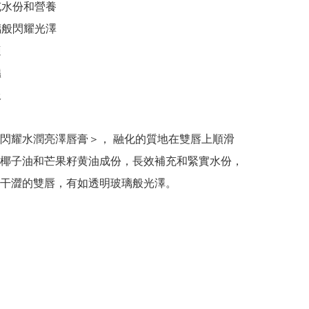
充水份和營養

璃般閃耀光澤







uch 閃耀水潤亮澤唇膏＞， 融化的質地在雙唇上順滑
椰子油和芒果籽黄油成份，長效補充和緊實水份，
干澀的雙唇，有如透明玻璃般光澤。
