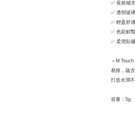
✅ 長效補
✅ 透明玻
✅ 輕盈舒適
✅ 色彩鮮豔
✅ 柔滑貼服
＜M To
易推，蘊含
打造水潤不
容量：5g