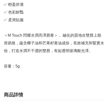
✅ 輕盈舒適

✅ 色彩鮮豔

✅ 柔滑貼服

＜M Touch 閃耀水潤亮澤唇膏＞， 融化的質地在雙唇上順
滑易推，蘊含椰子油和芒果籽黄油成份，長效補充和緊實水
份，打造水潤不干澀的雙唇，有如透明玻璃般光澤。

容量：5g
商品詳情