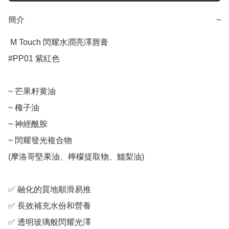
簡介
−
 M Touch 閃耀水潤亮澤唇膏

#PP01 紫紅色

~ 芒果籽黄油

~ 棷子油

~ 神經酰胺

~ 閃耀發光複合物

(摩洛哥堅果油、檸檬提取物、鱷梨油)

✅ 融化的質地順滑易推

✅ 長效補充水份和營養

✅ 透明玻璃般閃耀光澤
