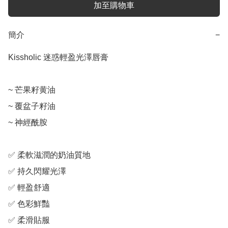
加至購物車
簡介
−
Kissholic 迷惑輕盈光澤唇膏

~ 芒果籽黄油

~ 覆盆子籽油

~ 神經酰胺

✅ 柔軟滋潤的奶油質地

✅ 持久閃耀光澤

✅ 輕盈舒適

✅ 色彩鮮豔

✅ 柔滑貼服
