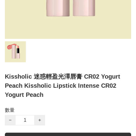
Kissholic 迷惑輕盈光澤唇膏 CR02 Yogurt
Peach Kissholic Lipstick Intense CR02
Yogurt Peach
數量
−
+