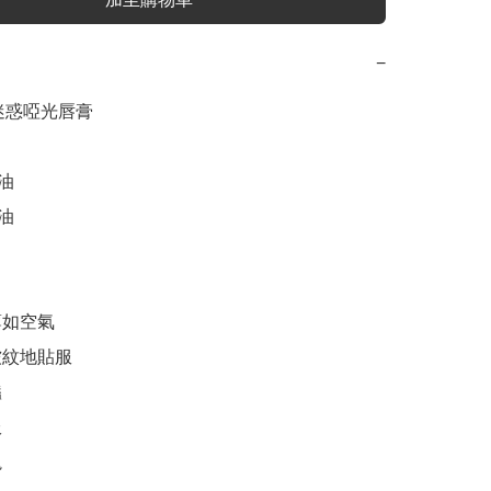
−
c 迷惑啞光唇膏

油

油

如空氣

紋地貼服






