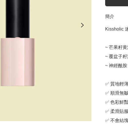
簡介
Kissholi
~ 芒果籽黄
~ 覆盆子籽
~ 神經酰胺

✅ 質地輕薄
✅ 順滑無皺
✅ 色彩鮮豔
✅ 柔滑貼服
✅ 不會結塊