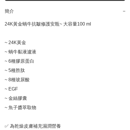
簡介
−
24K黃金蝸牛抗皺修護安瓶~ 大容量100 ml

~ 24K黃金

~ 蝸牛黏液瀘液

~ 6種膠原蛋白

~ 5種胜肽

~ 8種玻尿酸

~ EGF

~ 金絲膠囊

~ 魚子醬萃取物

✅ 為乾燥皮膚補充濕潤營養
