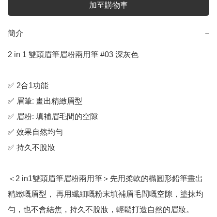
加至購物車
簡介
−
2 in 1 雙頭眉筆眉粉兩用筆 #03 深灰色

✅ 2合1功能

✅ 眉筆: 畫出精緻眉型

✅ 眉粉: 填補眉毛間的空隙

✅ 效果自然均勻

✅ 持久不脫妝

＜2 in1雙頭眉筆眉粉兩用筆＞先用柔軟的橢圓形鉛筆畫出
精緻嘅眉型， 再用纖細嘅粉末填補眉毛間嘅空隙，塗抹均
勻，也不會結焦，持久不脫妝，輕鬆打造自然的眉妝。
