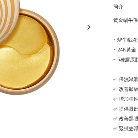
簡介
黃金蝸牛保濕
~ 蝸牛黏液

~ 24K黃金

~ 5種膠原肽
✅ 保濕滋潤
✅ 改善皺紋
✅ 增加彈性
✅ 提供眼部
✅ 改善黑眼
✅ 緊緻去浮