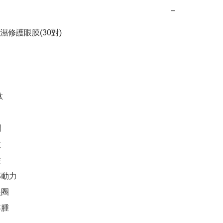
−
修護眼膜(30對)









動力

圈

腫
