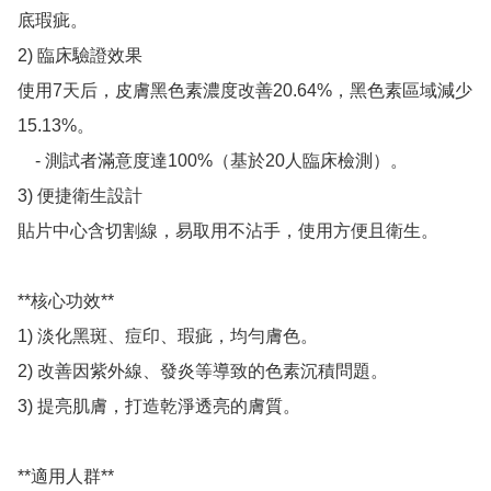
底瑕疵。

2) 臨床驗證效果

使用7天后，皮膚黑色素濃度改善20.64%，黑色素區域減少
15.13%。 

    - 測試者滿意度達100%（基於20人臨床檢測）。 

3) 便捷衛生設計

貼片中心含切割線，易取用不沾手，使用方便且衛生。 

**核心功效**

1) 淡化黑斑、痘印、瑕疵，均勻膚色。 

2) 改善因紫外線、發炎等導致的色素沉積問題。 

3) 提亮肌膚，打造乾淨透亮的膚質。 

**適用人群**
