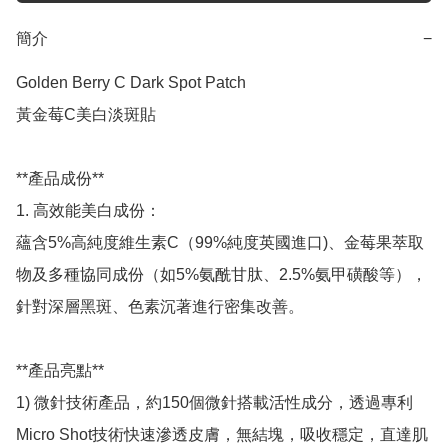
簡介
−
Golden Berry C Dark Spot Patch

黃金莓C美白淡斑貼

**產品成份**

1. 高效能美白成份：

蘊含5%高純度維生素C（99%純度英國進口)、金莓果萃取
物及多種協同成份（如5%氨酰甘肽、2.5%氨甲磺酸等），
針對深層黑斑、色素沉著進行密集改善。

**產品亮點**

1) 微針技術產品，約150個微針搭載活性成分，透過專利
Micro Shot技術快速滲透皮膚，無結塊，吸收穩定，直達肌