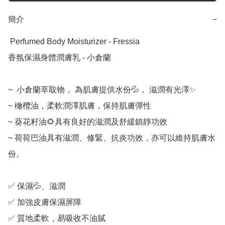
簡介
−
 Perfumed Body Moisturizer - Fressia

香氛保濕身體潤膚乳 - 小倉蘭

~  小倉蘭萃取物， 為肌膚提供水份💦， 滋潤有光澤✨

~ 橄欖油，柔軟潤澤肌膚，保持肌膚彈性

~ 葵花籽油🌻具有良好的滋潤及舒緩鎮靜功效

~ 荷荷巴油具有滋潤、修緊、抗炎功效，亦可以維持肌膚水
份。

✅ 保濕💦、滋潤

✅ 加強皮膚保濕屏障

✅ 質地柔軟，易吸收不油膩
