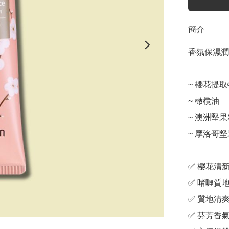
簡介
香氛保濕潤手精華
~ 櫻花提取
~ 橄欖油

~ 澳洲堅果
~ 摩洛哥堅
✅ 樱花清新
✅ 啫喱質地
✅ 質地清爽
✅ 芬芳香氣