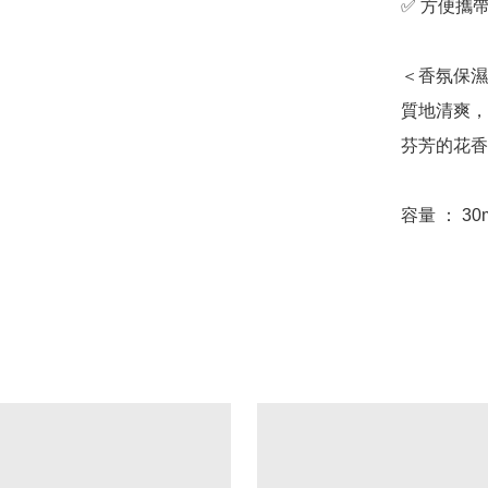
✅ 方便攜帶
＜香氛保濕
質地清爽，
芬芳的花香
容量 ： 30