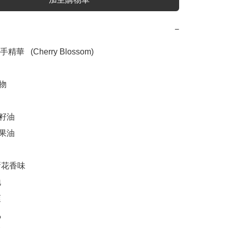
−
   (Cherry Blossom)

物

籽油

果油

花香味






