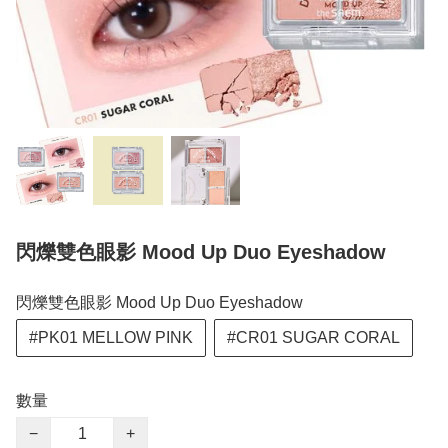
閃爍雙色眼影 Mood Up Duo Eyeshadow
閃爍雙色眼影 Mood Up Duo Eyeshadow
#PK01 MELLOW PINK
#CR01 SUGAR CORAL
數量
−
+