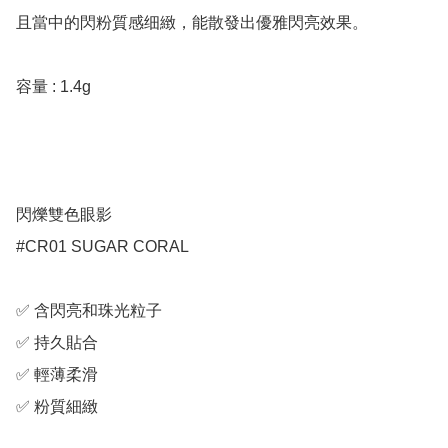
且當中的閃粉質感细緻，能散發出優雅閃亮效果。

容量 : 1.4g

閃爍雙色眼影

#CR01 SUGAR CORAL

✅ 含閃亮和珠光粒子

✅ 持久貼合

✅ 輕薄柔滑

✅ 粉質細緻
