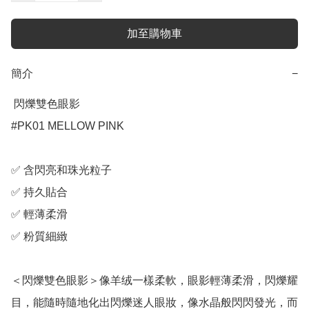
加至購物車
簡介
−
 閃爍雙色眼影

#PK01 MELLOW PINK

✅ 含閃亮和珠光粒子

✅ 持久貼合

✅ 輕薄柔滑

✅ 粉質細緻

＜閃爍雙色眼影＞像羊绒一樣柔軟，眼影輕薄柔滑，閃爍耀
目，能隨時隨地化出閃爍迷人眼妝，像水晶般閃閃發光，而