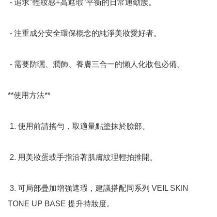
 - 追求"輕妝感+高遮瑕"平衡的日常通勤族。  

 - 注重成分安全環保概念的純淨美妝愛好者。  

 - 需要防曬、潤飾、養膚三合一的懶人化妝包必備。  

**使用方法**

 1. 使用前請搖勻，取適量點塗抹於臉部。  

 2. 用美妝蛋或手指沿著肌膚紋理輕拍推開。  

 3. 可局部疊加增強遮瑕，建議搭配同系列 VEIL SKIN 
TONE UP BASE 提升持妝度。  
