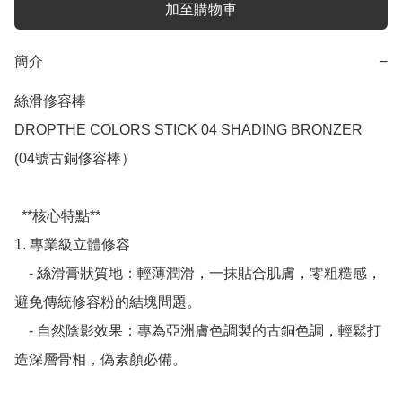
加至購物車
簡介
−
絲滑修容棒

DROPTHE COLORS STICK 04 SHADING BRONZER

(04號古銅修容棒）

  **核心特點**

1. 專業級立體修容

    - 絲滑膏狀質地：輕薄潤滑，一抹貼合肌膚，零粗糙感，
避免傳統修容粉的結塊問題。 

    - 自然陰影效果：專為亞洲膚色調製的古銅色調，輕鬆打
造深層骨相，偽素顏必備。 
