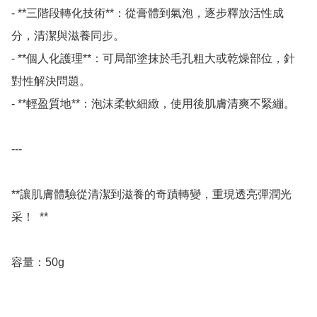
- **三階段轉化技術**：從膏體到氣泡，逐步釋放活性成
分，清潔與滋養同步。 

- **個人化護理**：可局部塗抹於毛孔粗大或乾燥部位，針
對性解決問題。 

- **輕盈質地**：泡沫柔軟細緻，使用後肌膚清爽不緊繃。 

---

**讓肌膚體驗從清潔到滋養的奇蹟轉變，重現透亮彈潤光
采！  **

容量：50g
