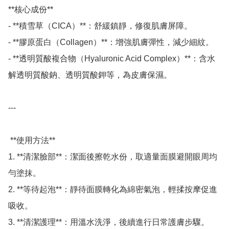
**核心成份**

- **積雪草（CICA）**：舒緩鎮靜，修復肌膚屏障。 

- **膠原蛋白（Collagen）**：增強肌膚彈性，減少細紋。 

- **透明質酸複合物（Hyaluronic Acid Complex）**：含水
解透明質酸鈉、透明質酸鉀等，為皮膚保濕。 

---

 **使用方法**

1. **清潔臉部**：潔面後擦乾水份，取適量面膜避開眼周均
勻塗抹。 

2. **等待起泡**：靜待面膜轉化為綿密氣泡，輕揉按摩促進
吸收。 

3. **清潔護理**：用溫水洗淨，後續進行日常護膚步驟。 
