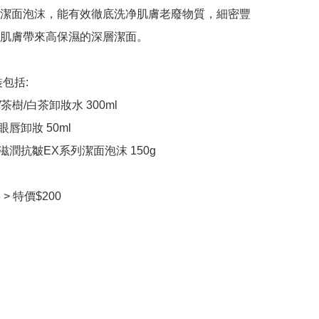
潔面泡沫，能有效徹底洗净肌膚老廢物質，細密豐
肌膚帶來高保濕的深層潔面。

包括:

茶樹/白茶卸妝水 300ml

唇卸妝 50ml

滋潤抗皺EX系列潔面泡沫 150g

3 > 特價$200