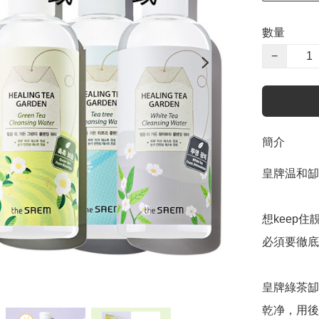
數量
−
簡介
皇牌温和缷
想keep
必須要徹底
皇牌綠茶缷
乾净，用後