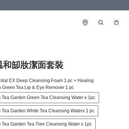
温和缷妝潔面套裝
ntial EX Deep Cleansing Foam 1 pc + Healing
 Green Tea Lip & Eye Remover 1 pc
g Tea Garden Green Tea Cleansing Water x 1pc
g Tea Garden White Tea Cleansing Waterx 1 pc
g Tea Garden Tea Tree Cleansing Water x 1pc