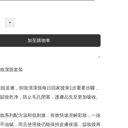
+
加至購物車
−
妝潔面套裝

住靚靚皮膚，卸妝清潔係每日回家後第1步重要步驟，
缷妝乾净，防止毛孔閉塞，護膚品先至更加吸收。

妝系列配方温和低刺激，有效快速溶解彩妝，一抹
不油膩，而且使用後仍能保持皮膚保濕，缷妝後再