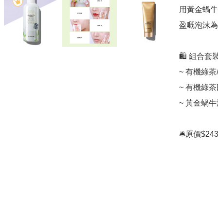
用黃金蝸牛
盈嘅泡沫為
🛍️ 組合套裝
~ 有機綠茶/
~ 有機綠茶眼
~ 黃金蝸牛
🛎️原價$24