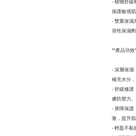
- 植物舒
保護敏感肌
- 雙重保
溶性保濕劑
**產品功效**
- 深層保
補充水分，
- 舒緩修
膚防禦力。

- 屏障保
激，提升肌
- 輕盈不