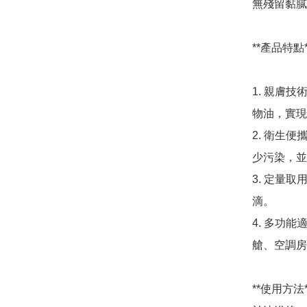
無殘留黏膩
**產品特點**
1. 親膚
物油，實現
2. 衛生
少污染，並
3. 定量
滴。

4. 多功
艙、空調房
**使用方法**