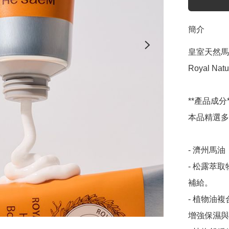
簡介
皇室天然馬
Royal Natu
**產品成分**
本品精選多
- 濟州馬
- 松露萃
補給。

- 植物油
增強保濕與