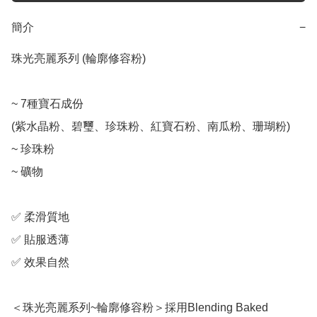
簡介
−
珠光亮麗系列 (輪廓修容粉)

~ 7種寶石成份

(紫水晶粉、碧璽、珍珠粉、紅寶石粉、南瓜粉、珊瑚粉)

~ 珍珠粉

~ 礦物

✅ 柔滑質地

✅ 貼服透薄

✅ 效果自然

＜珠光亮麗系列~輪廓修容粉＞採用Blending Baked 