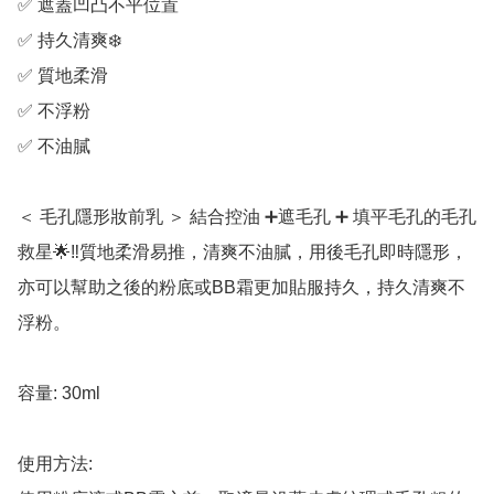
✅ 遮蓋凹凸不平位置

✅ 持久清爽❄️

✅ 質地柔滑

✅ 不浮粉

✅ 不油膩

＜ 毛孔隱形妝前乳 ＞ 結合控油 ➕遮毛孔 ➕ 填平毛孔的毛孔
救星🌟‼️質地柔滑易推，清爽不油膩，用後毛孔即時隱形，
亦可以幫助之後的粉底或BB霜更加貼服持久，持久清爽不
浮粉。

容量: 30ml

使用方法:
