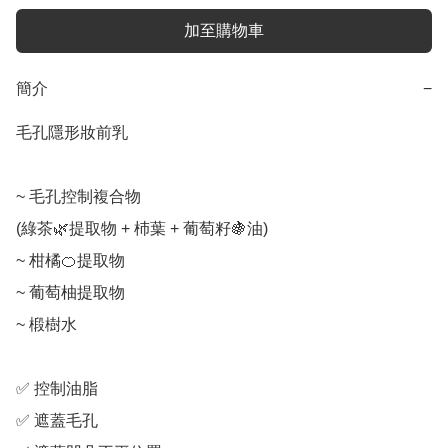
加至購物車
簡介
−
毛孔隱形妝前乳

~ 毛孔控制複合物 

(綠茶🌿提取物 + 杮葉 + 葡萄籽🍇油)

~ 柑橘🍊提取物

~ 葡萄柚提取物

~ 椴樹水

✅ 控制油脂

✅ 遮蓋毛孔
