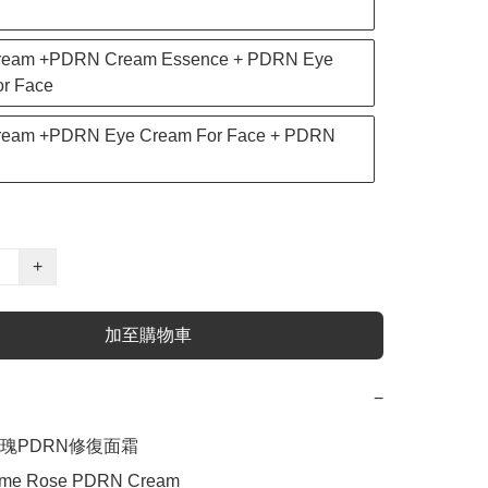
eam +PDRN Cream Essence + PDRN Eye
r Face
eam +PDRN Eye Cream For Face + PDRN
+
加至購物車
−
瑰PDRN修復面霜

rime Rose PDRN Cream
