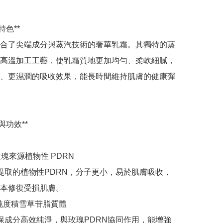
色**

合了尖端成分與蒸汽技術的奢華乳霜。其獨特的蒸
高溫加工工藝，使乳霜質地更加均勻、柔軟細膩，
、更濕潤的吸收效果，能長時間維持肌膚的健康彈
功效**

玫瑰來源植物性 PDRN

中提取的植物性PDRN，分子更小，易於肌膚吸收，
本修復受損肌膚。

 高純度積雪草苷脂質體

確保成分高效純淨，與玫瑰PDRN協同作用，能增強