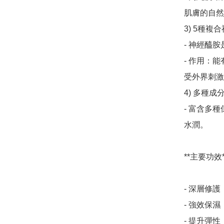
肌膚的自然
3) 5種複
- 神經醯
- 作用：
受外界刺激
4) 多種成
- 富含多
水潤。

**主要功效**
- 深層修
- 強效保
- 提升彈