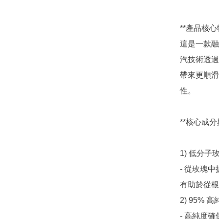
**產品核心特
這是一款融
汽技術透過
帶來更順滑
性。

**核心成分與
1) 低分子
- 從玫瑰
有助於從根
2) 95%
- 高純度