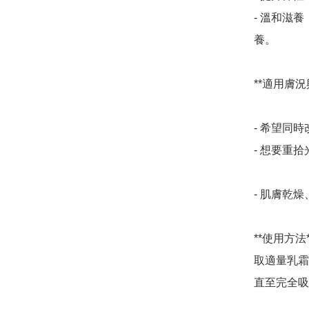
- 溫和滋
養。

**適用膚況與
- 希望同
- 想要重
- 肌膚乾
**使用方法**
取適量乳霜
直至完全吸