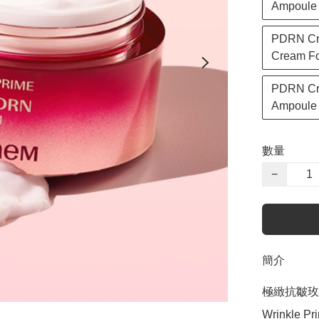
Ampoule
PDRN Cr
Cream Fo
PDRN Cr
Ampoule
數量
−
簡介
極緻抗皺玫
Wrinkle P