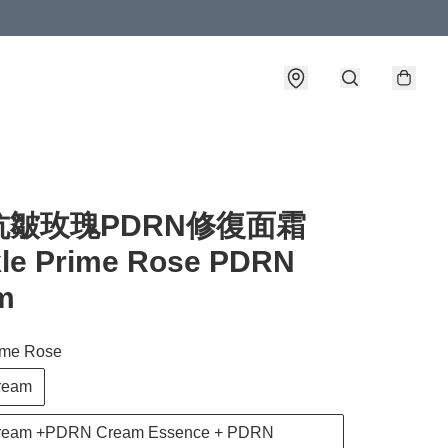
抗皺玫瑰PDRN修復面霜
kle Prime Rose PDRN
m
ime Rose
ream
eam +PDRN Cream Essence + PDRN