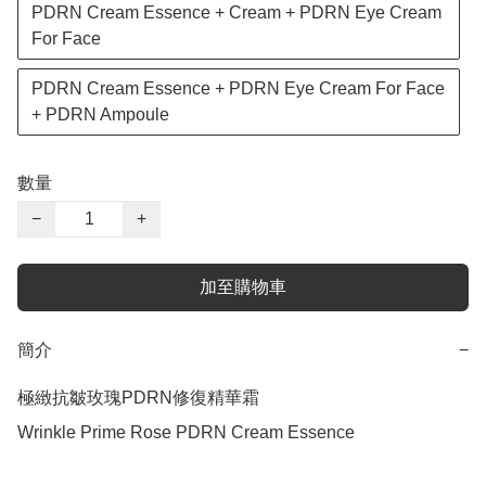
PDRN Cream Essence + Cream + PDRN Eye Cream
For Face
PDRN Cream Essence + PDRN Eye Cream For Face
+ PDRN Ampoule
數量
−
+
加至購物車
簡介
−
極緻抗皺玫瑰PDRN修復精華霜

Wrinkle Prime Rose PDRN Cream Essence
