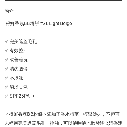
簡介
−
 得鮮香氛BB粉餅 #21 Light Beige

✅ 完美遮蓋毛孔

✅ 有效控油

✅ 改善暗沉

✅ 清爽透薄

✅ 不厚妝

✅ 淡淡香氣

✅ SPF25PA++

＜得鮮香氛BB粉餅＞添加了香水精華，輕鬆塗抹，不但可
以輕易完美遮蓋毛孔、控油，可以隨時隨地散發淡淡清香迷