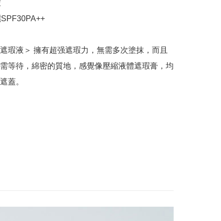


PF30PA++

遮瑕液＞ 擁有超强遮瑕力，無需多次塗抹，而且
需等待，綿密的質地，感覺像壓縮液體遮瑕膏，均
遮蓋。
