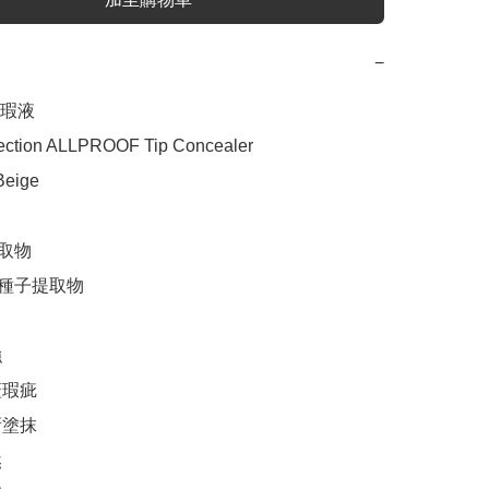
−
瑕液

ection ALLPROOF Tip Concealer

eige

取物

種子提取物



瑕疵

塗抹


