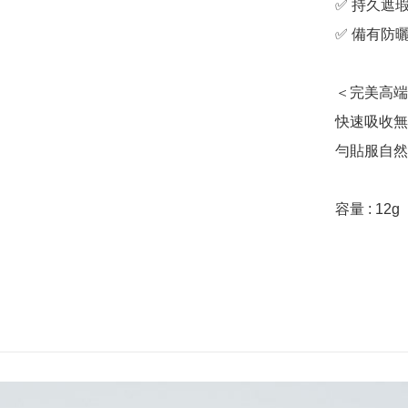
✅ 持久遮瑕
✅ 備有防曬S
＜完美高端
快速吸收無
勻貼服自然
容量 : 12g