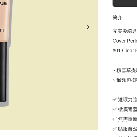
簡介
完美尖端遮
Cover Perf
#01 Clear B
~ 積雪草提
~ 猴麵包樹
✅ 遮瑕力強
✅ 徹底遮蓋
✅ 無需重新
✅ 貼服自然