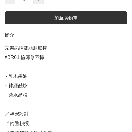
加至購物車
簡介
−
完美亮澤雙頭胭脂棒

#BR01 輪廓修容棒

~ 乳木果油

~ 神經酰胺

~ 紫水晶粉

✅ 棒形設計

✅ 內置粉撲
