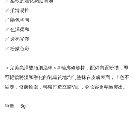
✅ 柔軟的融化奶油質地

✅ 柔滑易推

✅ 顯色均勻

✅ 色澤柔和

✅ 透亮光澤

✅ 粉嫩色彩

＜完美亮澤雙頭胭脂棒＞# 輪廓修容棒，配備內置粉撲，即
可輕鬆將溫和融化的乳霜質地均勻塗抹在皮膚表面，上色不
結塊，修飾輪廓，輕鬆打造立體V面，令妝容更精緻突出。

容量 ：6g