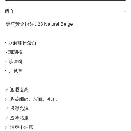
簡介
−
 奢華黃金粉餅 #23 Natural Beige

~ 水解膠原蛋白

~ 珊瑚粉

~ 珍珠粉

~ 月見草

✅ 遮瑕度高

✅ 遮蓋細紋、瑕疵、毛孔

✅ 保濕光澤

✅ 透薄貼服

✅ 清爽不油膩
