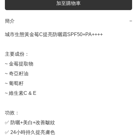
加至購物車
簡介
−
城市生態黃金莓C提亮防曬霜SPF50+PA++++

主要成份：

~ 金莓提取物

~ 奇亞籽油

~ 葡萄籽

~ 維生素C & E

功效：

✅ 防曬+美白+改善皺紋

✅ 24小時持久提亮膚色
