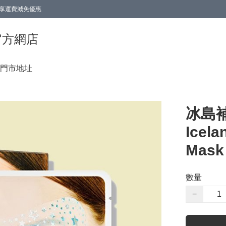
0即享運費減免優惠
0即享運費減免優惠
香港官方網店
門市地址
冰島補
Icela
Mask 
數量
−