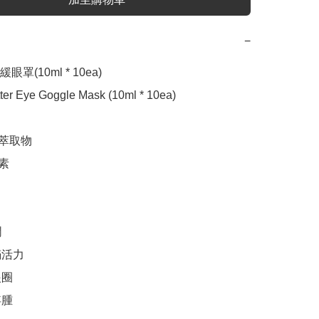
−
罩(10ml * 10ea)

tter Eye Goggle Mask (10ml * 10ea)

萃取物

素



活力

圈

腫
