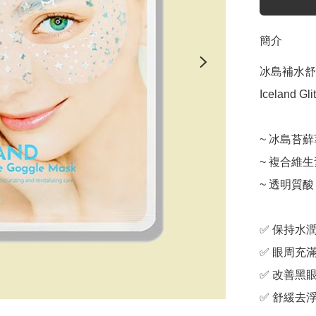
簡介
冰島補水舒緩眼
Iceland Gli
~ 冰島苔蘚
~ 複合維生
~ 透明質酸

✅ 保持水潤
✅ 眼周充滿
✅ 改善黑眼
✅ 舒緩去浮